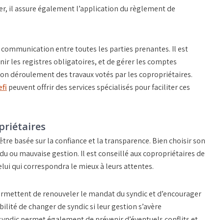
er, il assure également l’application du règlement de
a communication entre toutes les parties prenantes. Il est
r les registres obligatoires, et de gérer les comptes
e bon déroulement des
travaux
votés par les copropriétaires.
fi
peuvent offrir des services spécialisés pour faciliter ces
priétaires
 être basée sur la confiance et la transparence. Bien choisir son
u ou mauvaise gestion. Il est conseillé aux copropriétaires de
ui qui correspondra le mieux à leurs attentes.
ermettent de renouveler le mandat du syndic et d’encourager
bilité de changer de syndic si leur gestion s’avère
syndic permet également de prévenir d’éventuels conflits et